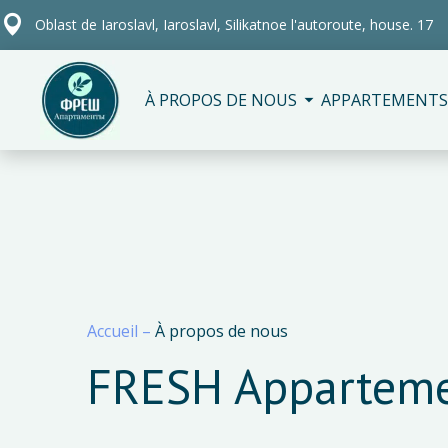
Oblast de Iaroslavl, Iaroslavl, Silikatnoe l'autoroute, house. 17
À PROPOS DE NOUS
APPARTEMENTS
Accueil
–
À propos de nous
FRESH Appartemen