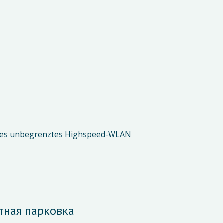
ses unbegrenztes Highspeed-WLAN
тная парковка