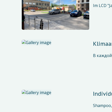
Im LCD "Ja
Klimaa
В каждой
Individ
Shampoo, 