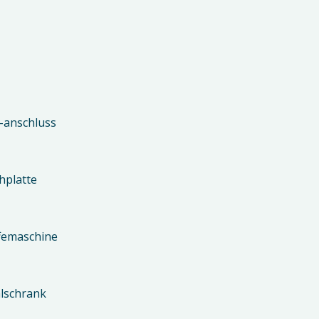
-anschluss
hplatte
femaschine
lschrank