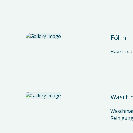
Föhn
Haartrock
Wasch
Waschmasc
Reinigun