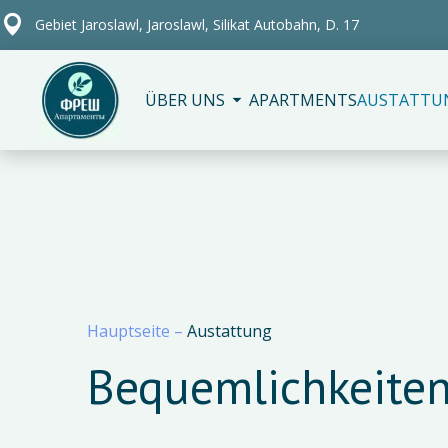
Gebiet Jaroslawl, Jaroslawl, Silikat Autobahn, D. 17
ÜBER UNS
APARTMENTS
AUSTATTU
Hauptseite
–
Austattung
Bequemlichkeite